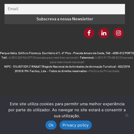
Parque Itália. Edifício Florença. Escritório 411. 4º Piso - Praceta Amaro da Costa, 748 - 4050-012 PORTO
Telf.:
(+351) 220 924 077 (Chamada para rede fixa nacional)
- Telemóvel:
(+351) 91 776 88 52 (Chamada
para rede móvel nacional)
NIPC - 514 837 039 // RNAAT (Registo Nacional de Actividades de Animação Turística) - 832/2018
2018 © PH-Tacitus, Lda - Todos os direitos reservados -
Política de Privacidade
Este site utiliza cookies para permitir uma melhor experiência
por parte do utilizador. Ao navegar no site estará a consentir a
sua utilização.
Ok
Privacy policy