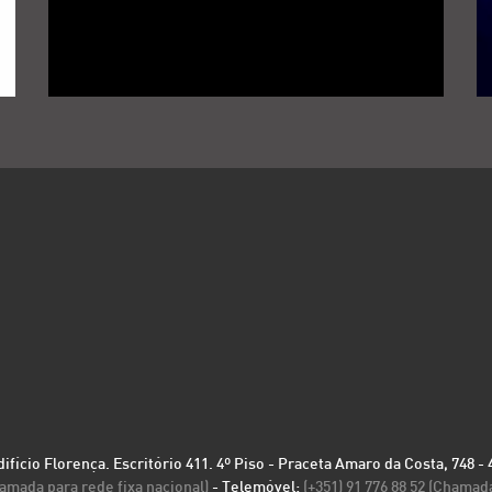
Edifício Florença. Escritório 411. 4º Piso - Praceta Amaro da Costa, 748 
hamada para rede fixa nacional)
- Telemóvel:
(+351) 91 776 88 52 (Chamad