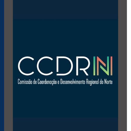
. Para mais informações clique na imagem.
COLABORAÇÕES PARA A CCDRN