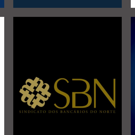
alguns exemplos desses percursos:
Trabalhadores do Sector Financeiro de Portugal. Eis
Sindicato dos Bancários do Norte/ Sindicato dos
Cleto” que anualmente são promovidas pelo
dos ciclos de visitas “Percursos Culturais com Joel
A TACITUS colabora, desde 2019, na organização
NORTE
SINDICATO BANCÁRIOS DO
PERCURSOS CULTURAIS COM O