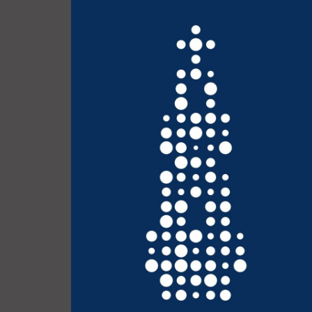
(clicar nas imagens):
Irmandade/Torre dos Clérigos. Eis alguns exemplos
a propósito de diversas temáticas, com a
A TACITUS vem colaborando, de diferentes modos e
DOS CLÉRIGOS
COLABORAÇÕES COM A TORRE