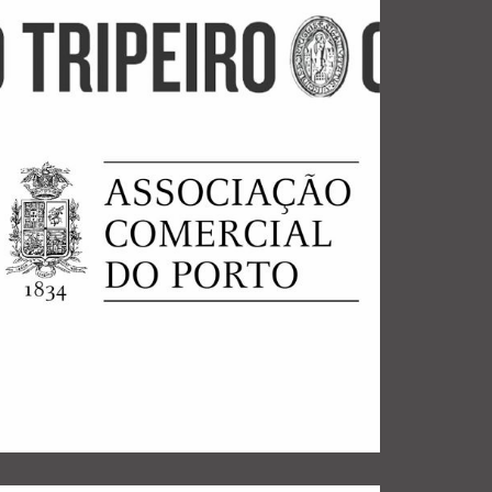
dedicado aos Caminhos
promovidos pela revista, de que são exemplo o
também alguns ciclos de visitas temáticos
aniversário da instituição, vêm sendo realizados
visita anual em finais de dezembro para assinalar o
da organização de visitas guiadas. Além de uma
Porto e a sua centenária revista “O Tripeiro” através
colaboração com a Associação Comercial do
A TACITUS assegura regularmente uma
PORTO
ASSOCIAÇÃO COMERCIAL DO
VISITAS PARA “O TRIPEIRO” /