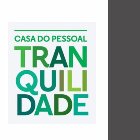
CLIQUE
Julho de 2023 (na zona da Ribeira e S. Nicolau):
AQUI Junho de 2024 (na Foz Velha): CLIQUE AQUI
Janeiro de 2025 (O Porto e Eça de Queiroz): CLIQUE
Reportagem e fotos de algumas dessas visitas:
visitas regulares ao Porto guiadas por Joel Cleto.
Pessoal da Tranquilidade (Porto) num programa de
A TACITUS vem colaborando com a Casa de
DA TRANQUILIDADE
VISITAS DA CASA DE PESSOAL
TACITUS COLABORA EM