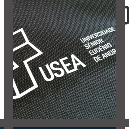
exemplos:
Para mais informações clique nas imagens. Alguns
universidadesenior@portoccd.org ou 228318210.
obrigatoriamente através da Universidade:
alunos, mas as inscrições são feitas
A participação nestas visita não é exclusiva para os
guiadas mensais intitulado “(Re)Descobrir o Porto”.
Eugénio de Andrade, um ciclo anual de visitas
assegura desde 2018 para a Universidade Sénior
A TACITUS, através do historiador Joel Cleto,
EUGÉNIO DE ANDRADE
UNIVERSIDADE SÉNIOR