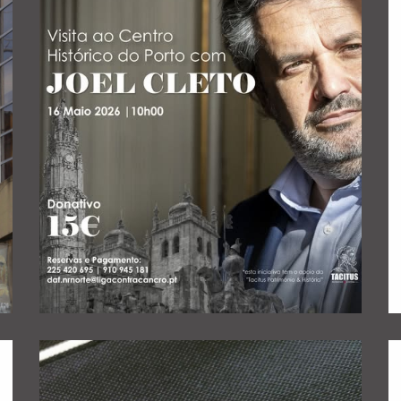
feitas exclusivamente junto da Liga através do email
para o Núcleo Regional Norte da instituição, são
sábado 16 de maio. As inscrições, cujo valor reverte
guiada por Joel Cleto, na manhã do próximo
solidária através do Centro Histórico do Porto,
o Cancro na organização de uma Caminhada
A TACITUS colabora com a Liga Portuguesa Contra
CANCRO
LIGA PORTUGUESA CONTRA O
CAMINHADA SOLIDÁRIA COM A