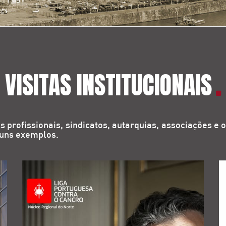
VISITAS INSTITUCIONAIS
rofissionais, sindicatos, autarquias, associações e ou
lguns exemplos.
daf.nrnorte@ligacontracancro.pt