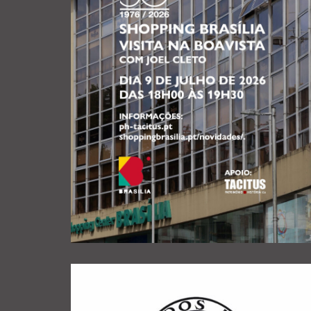
de D.Pedro IV – e exatamente
de 1832 que entrou na cidade do Exército Libertador
data muitos especial para o Porto – foi a 9 de julho
Boavista, no final da tarde do dia 9 de julho. Numa
organização de uma visita guiada por Joel Cleto à
anos do Shopping Brasília, colaborando na
A TACITUS associou-se às comemorações dos 50
50 ANOS DO “BRASÍLIA”
VISITA GUIADA À BOAVISTA NOS