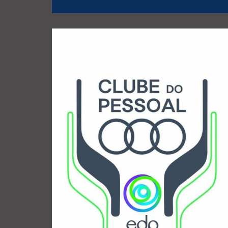
de 2022 (do Largo
jardins das Águas do Porto): CLIQUE AQUI Setembro
Justiça do Porto): CLIQUE AQUI Junho de 2023 (nos
Janeiro de 2024 (Museu do Conflito e Palácio da
Reportagem e fotos de algumas dessas visitas:
regulares ao Porto guiadas por Joel Cleto.
EDP (Delegação do Porto) num programa de visitas
A TACITUS vem colaborando com o Clube Pessoal
COLABORAÇÃO DA TACITUS
PESSOAL EDP COM A
VISITAS AO PORTO DO CLUBE