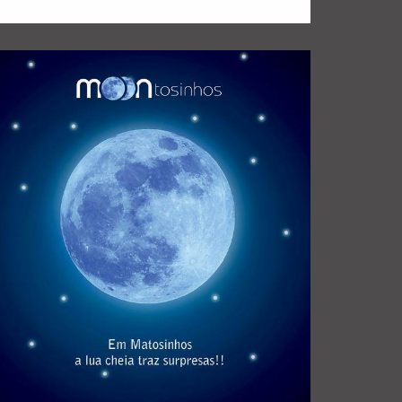
mais sobre cada sessão clicar na
colaborar na organização deste ciclo. Para saber
Joel Cleto e, desde 2023, a TACITUS passou a
cheia. As visitas são conduzidas pelo historiador
2013, que se realiza mensalmente em noites de lua
promovido pela Autarquia de Matosinhos desde
ao Património e às lendas de Matosinhos,
O “Moontosinhos” é um ciclo de visitas à História,
MOONTOSINHOS