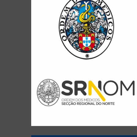
visitas de um dia
TACITUS assegura também, ao longo do ano,
Cleto”. Além destes ciclos de visitas ao Porto, a
designados como “Redescobrir o Porto com Joel
à História e ao Património do Grande Porto,
na organização de ciclos anuais de visitas guiadas
Regional do Norte da Ordem dos Médicos (SRNOM)
Desde 2019 que a TACITUS colabora com a Secção
ORDEM DOS MÉDICOS
CICLOS DE VISITAS PARA A