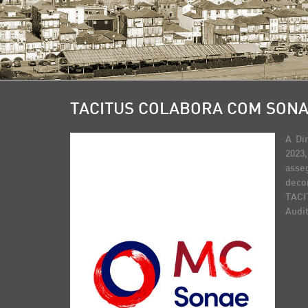
TACITUS COLABORA COM SON
A Di
2023
asse
deco
TACIT
Audit