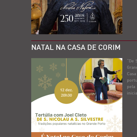
NATAL NA CASA DE CORIM
“De S
Gran
Casa
portu
pela
inici