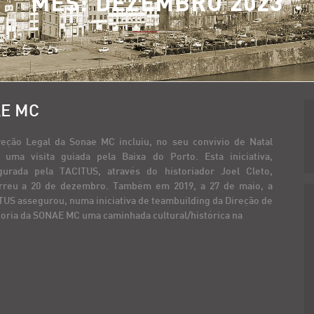
MÊS:
DEZEMBRO 2023
AE MC
reção Legal da Sonae MC incluiu, no seu convívio de Natal
, uma visita guiada pela Baixa do Porto. Esta iniciativa,
gurada pela TACITUS, através do historiador Joel Cleto,
rreu a 20 de dezembro. Também em 2019, a 27 de maio, a
US assegurou, numa iniciativa de teambuilding da Direção de
oria da SONAE MC uma caminhada cultural/histórica na