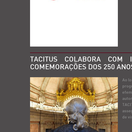
TACITUS COLABORA COM 
COMEMORAÇÕES DOS 250 ANOS
Ao l
prog
efem
autor
TACI
asseg
de vi