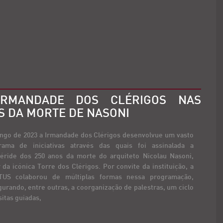
IRMANDADE DOS CLÉRIGOS NAS
 DA MORTE DE NASONI
ongo de 2023 a Irmandade dos Clérigos desenvolvue um vasto
rama de iniciativas através das quais foi assinalada a
éride dos 250 anos da morte do arquiteto Nicolau Nasoni,
 da icónica Torre dos Clérigos. Por convite da instituição, a
TUS colaborou de múltiplas formas nessa programação,
urando, entre outras, a coorganização de palestras, um ciclo
sitas guiadas,