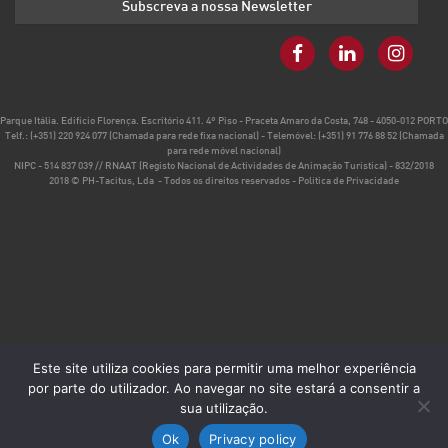
Parque Itália. Edifício Florença. Escritório 411. 4º Piso - Praceta Amaro da Costa, 748 - 4050-012 PORTO
Telf.:
(+351) 220 924 077 (Chamada para rede fixa nacional)
- Telemóvel:
(+351) 91 776 88 52 (Chamada
para rede móvel nacional)
NIPC - 514 837 039 // RNAAT (Registo Nacional de Actividades de Animação Turística) - 832/2018
2018 © PH-Tacitus, Lda - Todos os direitos reservados -
Política de Privacidade
Este site utiliza cookies para permitir uma melhor experiência
por parte do utilizador. Ao navegar no site estará a consentir a
sua utilização.
Ok
Privacy policy