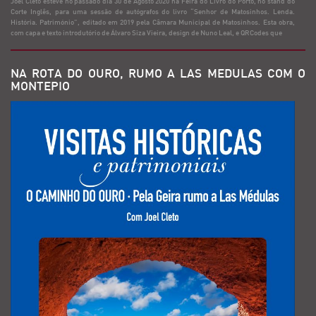
Joel Cleto esteve no passado dia 30 de Agosto 2020 na Feira do Livro do Porto, no stand do
Corte Inglês, para uma sessão de autógrafos do livro “Senhor de Matosinhos. Lenda.
História. Património”, editado em 2019 pela Câmara Municipal de Matosinhos. Esta obra,
com capa e texto introdutório de Álvaro Siza Vieira, design de Nuno Leal, e QRCodes que
NA ROTA DO OURO, RUMO A LAS MEDULAS COM O
MONTEPIO