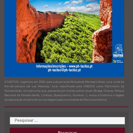
A TACITUS organizou em 2020, para a Associação Mutualista Montepio Geral, uma visita de
fim-de-semana até Las Medulas, local classificado pela UNESCO como Património da
Humanidade. Um percurso que, passando por muitos outros locais (Braga, Chaves, Parque
Nacional da Peneda-Gerês, Lindoso, Querquennis, Ourense…), evoca a história e o legado
da exploração mineira de ouro protagonizada no noroeste da Península Ibérica