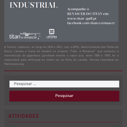
A Tacitus colaborou, ao longo de 2020 e 2021, com a APDL (Administração dos Portos do
Douro, Leixões e Viana do Castelo) no projecto “Titan. O Renascer” que conduziu à
reconstrução do gigantesco guindaste movido a vapor que, entre 1885 e 1895, foi o
responsável pela edificação do molhe sul do Porto de Leixões. Parcela importante do
Património e da
ATIVIDADES