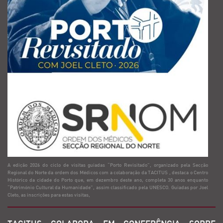
A edição 2026 do ciclo de visitas guiadas “Porto Revisitado”, organizado pela Secção
Regional do Norte da ordem dos Médicos com a colaboração da TACITUS , destaca o Centro
Histórico da cidade do Porto que, em dezembro deste ano, completa 30 anos enquanto
“Património Cultural da Humanidade”, assim classificado pela UNESCO. Guiadas por Joel
Cleto, as inscrições para estas visitas,