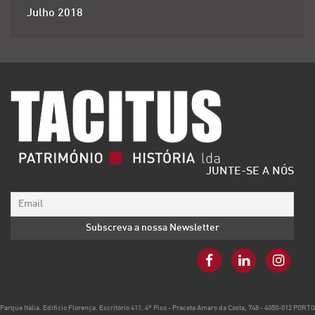
Julho 2018
JUNTE-SE A NÓS
Parque Itália. Edifício Florença. Escritório 411. 4º Piso - Praceta Amaro da Costa, 748 - 4050-012 PORTO