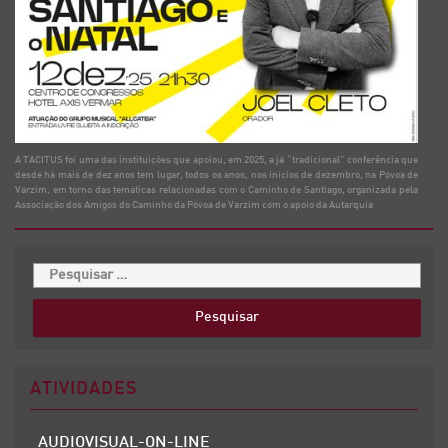
A TACITUS foi uma das instituições que apoiou, em 2025, a já “tradicional” conferência que
desde há mais de dez anos tem lugar, todos os anos, nos inícios de dezembro, na Póvoa de
Varzim, em torno das temáticas relacionadas com o Caminho de Santiago, organizada pela
Associação dos Amigos do Caminho da Póvoa de Varzim com o apoio da Autarquia
ATIVIDADES
AUDIOVISUAL-ON-LINE