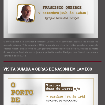
O investigador e historiador Francisco Queiroz foi o convidado especial da sessão do
passado sábado, 9 de setembro 2023, integrada no ciclo de visitas guiadas a obras de
Nicolau Nasoni que a Torre dos Clérigos vem promovendo no âmbito dos 250 anos da morte
do arquitecto. Centrada no conjunto arquitectónico dos Clérigos, que Nasoni concebeu e
construiu entre 1731 e
VISITA GUIADA A OBRAS DE NASONI EM LAMEGO