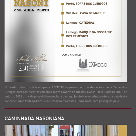
No âmbito das iniciativas que a TACITUS organizou em colaboração com a Torre dos
Clérigos para assinalar os 250 anos sobre a morte de Nicolau Nasoni, teve lugar no dia 7 de
outubro 2023 uma viagem/visita especial a Lamego (onde Nasoni pintou o teto da catedral e
concebeu uma fonte no Parque de Nossa Senhora dos Remédios), com passagem pela
CAMINHADA NASONIANA