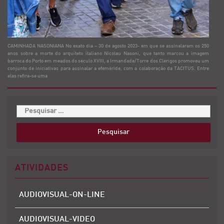
CAMINHADA NASONIANA No exato dia – 30 de agosto 2023- em que se assinalaram os 250
anos sobre a morte do arquiteto italiano Nicolau Nasoni, que tanto marcou a imagem
barroca do Porto em meados do século XVIII, a Irmandade/Torre dos Clérigos promoveu um
conjunto de iniciativas para assinalar a efeméride, com a colaboração da TACITUS. Entre
elas refira-se uma
ATIVIDADES
AUDIOVISUAL-ON-LINE
AUDIOVISUAL-VIDEO