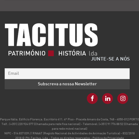
JUNTE-SE A NÓS
Parque Itália. Edifício Florença. Escritório 411. 4º Piso - Praceta Amaro da Costa, 748 - 4050-012 PORTO
Telf.:
(+351) 220 924 077 (Chamada para rede fixa nacional)
- Telemóvel:
(+351) 91 776 88 52 (Chamada
para rede móvel nacional)
NIPC - 514 837 039 // RNAAT (Registo Nacional de Actividades de Animação Turística) - 832/2018
2018 © PH-Tacitus, Lda - Todos os direitos reservados -
Política de Privacidade