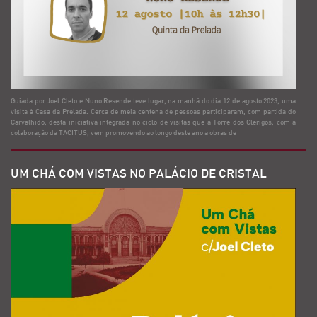
Guiada por Joel Cleto e Nuno Resende teve lugar, na manhã do dia 12 de agosto 2023, uma
visita à Casa da Prelada. Cerca de meia centena de pessoas participaram, com partida do
Carvalhido, desta iniciativa integrada no ciclo de visitas que a Torre dos Clérigos, com a
colaboração da TACITUS, vem promovendo ao longo deste ano a obras de
UM CHÁ COM VISTAS NO PALÁCIO DE CRISTAL