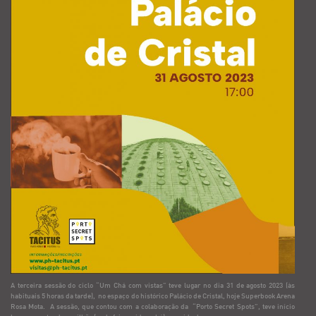
A terceira sessão do ciclo “Um Chá com vistas” teve lugar no dia 31 de agosto 2023 (às
habituais 5 horas da tarde), no espaço do histórico Palácio de Cristal, hoje Superbook Arena
Rosa Mota. A sessão, que contou com a colaboração da “Porto Secret Spots”, teve início