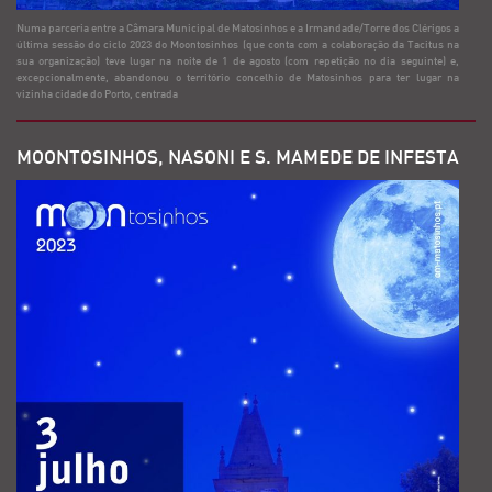
Numa parceria entre a Câmara Municipal de Matosinhos e a Irmandade/Torre dos Clérigos a
última sessão do ciclo 2023 do Moontosinhos (que conta com a colaboração da Tacitus na
sua organização) teve lugar na noite de 1 de agosto (com repetição no dia seguinte) e,
excepcionalmente, abandonou o território concelhio de Matosinhos para ter lugar na
vizinha cidade do Porto, centrada
MOONTOSINHOS, NASONI E S. MAMEDE DE INFESTA