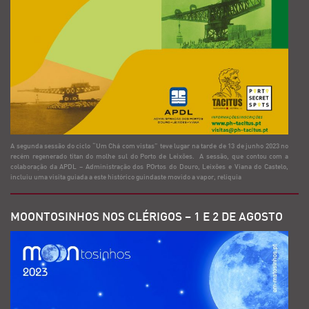
A segunda sessão do ciclo “Um Chá com vistas” teve lugar na tarde de 13 de junho 2023 no
recém regenerado titan do molhe sul do Porto de Leixões. A sessão, que contou com a
colaboração da APDL – Administração dos POrtos do Douro, Leixões e Viana do Castelo,
incluiu uma visita guiada a este histórico guindaste movido a vapor, relíquia
MOONTOSINHOS NOS CLÉRIGOS – 1 E 2 DE AGOSTO