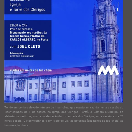
Tendo em conta o elevado número de inscrições, que esgotaram rapidamente a sessão do
Moontosinhos de 1 de agosto, na igreja dos Clérigos (Porto), a Câmara Municipal de
Matosinhos realizou, com a colaboração da Irmandade dos Clérigos, uma sessão extra 24
horas depois. O Moontosinhos é um ciclo de visitas noturnas (em noites de lua cheia) às
histórias, lendas e