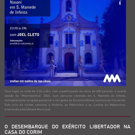
Teve lugar na noite de 3 de julho, com a participação de cerca de 400 pessoas, a quarta
sessão do “Moontosinhos” 2023, num percurso centrado em S. Mamede de Infesta,
nomeadamente na igreja paroquial e na capela do Encontro/Nossa Senhora da Conceição.
Este ciclo de visitas noturnas à História, ao Património e às Lendas de Matosinhos,
promovido pela Câmara Municipal
O DESEMBARQUE DO EXÉRCITO LIBERTADOR NA
CASA DO CORIM