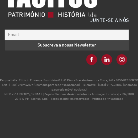
JUNTE-SE A NÓS
Parque Itália. Edifício Florença. Escritório 411. 4º Piso - Praceta Amaro da Costa, 748 - 4050-012 PORTO
Telf.:
(+351) 220 924 077 (Chamada para rede fixa nacional)
- Telemóvel:
(+351) 91 776 88 52 (Chamada
para rede móvel nacional)
NIPC - 514 837 039 // RNAAT (Registo Nacional de Actividades de Animação Turística) - 832/2018
2018 © PH-Tacitus, Lda - Todos os direitos reservados -
Política de Privacidade