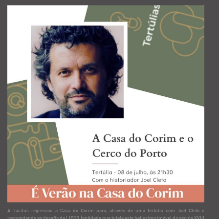
A Tacitus regressou à Casa do Corim para, através de uma tertúlia com Joel Cleto e
respondendo ao desafio da LIPOR (entidade que tutela este belíssimo imóvel do século XVIII