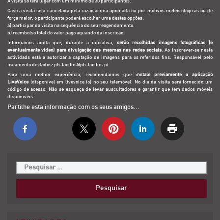
A visita só terá lugar com um mínimo de 30 participantes.
Caso a visita seja cancelada pela razão acima apontada ou por motivos meteorológicas ou de
força maior, o participante poderá escolher uma destas opções:
a) participar da visita na sequência do seu reagendamento.
b) reembolso total do valor pago aquando da inscrição.
Informamos ainda que, durante a iniciativa,
serão recolhidas imagens fotográficas (e
eventualmente vídeo) para divulgação das mesmas nas redes sociais
. Ao inscrever-se nesta
actividads está a autorizar a captação de imagens para os referidos fins. Responsável pelo
tratamento de dados: ph-tacitus@ph-tacitus.pt
Para uma melhor experiência, recomendamos que i
nstale previamente a aplicação
LiveVoice
(disponível em
livevoice.io
) no seu telemóvel. No dia da visita será fornecido um
código de acesso. Não se esqueça de levar auscultadores e garantir que tem dados móveis
disponíveis.
Partilhe esta informação com os seus amigos...