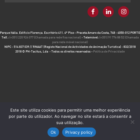
Parque Itália. Edifício Florença. Escritório 411. 4º Piso - Praceta Amaro da Costa, 748 - 4050-012 PORTO
Telf.:
(+351) 220 924 077 (Chamada para rede fixa nacional)
- Telemóvel:
(+351) 91 776 88 52 (Chamada
para rede móvel nacional)
NIPC - 514 837 039 // RNAAT (Registo Nacional de Actividades de Animação Turística) - 832/2018
2018 © PH-Tacitus, Lda - Todos os direitos reservados -
Política de Privacidade
Este site utiliza cookies para permitir uma melhor experiência
por parte do utilizador. Ao navegar no site estará a consentir a
sua utilização.
Ok
Privacy policy