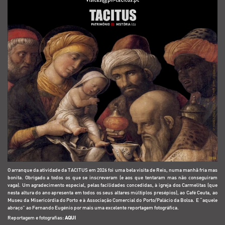
O arranque da atividade da TACITUS em 2026 foi uma bela visita de Reis, numa manhã fria mas
bonita. Obrigado a todos os que se inscreveram (e aos que tentaram mas não conseguiram
vaga). Um agradecimento especial, pelas facilidades concedidas, à igreja dos Carmelitas (que
nesta altura do ano apresenta em todos os seus altares múltiplos presépios), ao Café Ceuta, ao
Museu da Misericórdia do Porto e à Associação Comercial do Porto/Palácio da Bolsa. E “aquele
abraço” ao Fernando Eugénio por mais uma excelente reportagem fotográfica.
Reportagem e fotografias:
AQUI