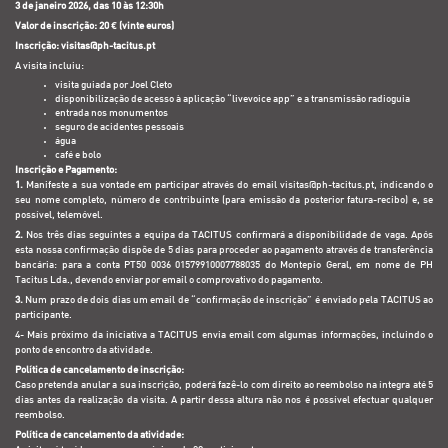
3 de janeiro 2026, das 10 às 12:30h
Valor de inscrição: 20 € (vinte euros)
Inscrição: visitas@ph-tacitus.pt
A visita incluiu:
visita guiada por Joel Cleto
disponibilização de acesso à aplicação “livevoice app” e a transmissão radioguia
entrada nos monumentos
seguro de acidentes pessoais
água
café e bolo
Inscrição e Pagamento:
1.
Manifeste a sua vontade em participar através do email
visitas@ph-tacitus.pt
, indicando o
seu nome completo, número de contribuinte (para emissão da posterior fatura-recibo) e, se
possível, telemóvel.
2.
Nos três dias seguintes a equipa da TACITUS confirmará a disponibilidade de vaga. Após
esta nossa confirmação dispõe de 5 dias para proceder ao pagamento através de transferência
bancária: para a conta PT50 0036 01579910007788035 do Montepio Geral, em nome de PH
Tacitus Lda., devendo enviar por email o comprovativo do pagamento.
3.
Num prazo de dois dias um email de “confirmação de inscrição” é enviado pela TACITUS ao
participante.
4- Mais próximo da iniciativa a TACITUS envia email com algumas informações, incluindo o
ponto de encontro da atividade.
Política de cancelamento de inscrição:
Caso pretenda anular a sua inscrição, poderá fazê-lo com direito ao reembolso na íntegra até 5
dias antes da realização da visita. A partir dessa altura não nos é possível efectuar qualquer
reembolso.
Política de cancelamento da atividade: