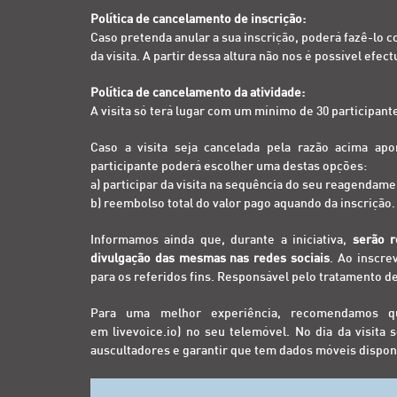
Política de cancelamento de inscrição:
Caso pretenda anular a sua inscrição, poderá fazê-lo c
da visita. A partir dessa altura não nos é possível efe
Política de cancelamento da atividade:
A visita só terá lugar com um mínimo de 30 participant
Caso a visita seja cancelada pela razão acima ap
participante poderá escolher uma destas opções:
a) participar da visita na sequência do seu reagendame
b) reembolso total do valor pago aquando da inscrição.
Informamos ainda que, durante a iniciativa,
serão r
divulgação das mesmas nas redes sociais
. Ao inscre
para os referidos fins. Responsável pelo tratamento d
Para uma melhor experiência, recomendamos q
em
livevoice.io
) no seu telemóvel. No dia da visita
auscultadores e garantir que tem dados móveis dispon