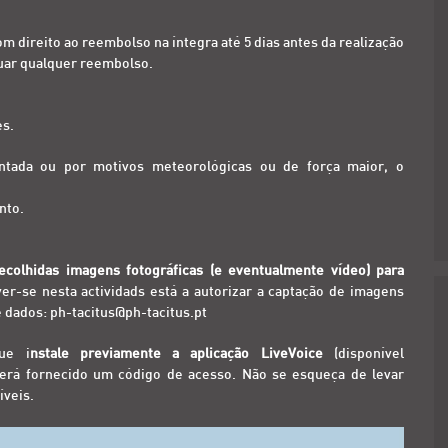
om direito ao reembolso na íntegra até 5 dias antes da realização
ctuar qualquer reembolso.
es.
ontada ou por motivos meteorológicas ou de força maior, o
nto.
ecolhidas imagens fotográficas (e eventualmente vídeo) para
ver-se nesta actividads está a autorizar a captação de imagens
e dados: ph-tacitus@ph-tacitus.pt
ue i
nstale previamente a aplicação LiveVoice
(disponível
 será fornecido um código de acesso. Não se esqueça de levar
íveis.