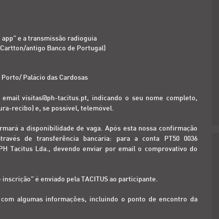
e app” e a transmissão radioguia
Cartton/antigo Banco de Portugal)
o Porto/ Palácio das Cardosas
o email
visitas@ph-tacitus.pt
, indicando o seu nome completo,
ra-recibo) e, se possível, telemóvel.
rmará a disponibilidade de vaga. Após esta nossa confirmação
ravés de transferência bancária: para a conta PT50 0036
H Tacitus Lda., devendo enviar por email o comprovativo do
inscrição” é enviado pela TACITUS ao participante.
l com algumas informações, incluindo o ponto de encontro da