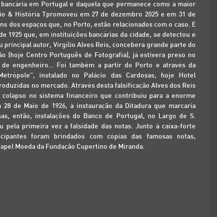
ia bancária em Portugal e daquela que permanece como a maior
io & História
Tpromoveu em 27 de dezembro 2025 e em 31 de
guns dos espaços que, no Porto, estão relacionados com o caso. E
e 1925 que, em instituições bancárias da cidade, se detectou e
rincipal autor, Virgílio Alves Reis, concebera grande parte do
o (hoje Centro Português de Fotografia), já estivera preso no
ma de engenheiro… Foi também a partir do Porto e através da
trópole”, instalado no Palácio das Cardosas, hoje Hotel
troduzidas no mercado. Através desta falsificação Alves dos Reis
colapso no sistema financeiro que contribuiu para a enorme
a 28 de Maio de 1926, à instauração da Ditadura que marcaria
nas, então, instalações do Banco de Portugal, no Largo de S.
pela primeira vez a falsidade das notas. Junto à caixa-forte
rticipantes foram brindados com cópias das famosas notas,
Papel Moeda da Fundação Cupertino de Miranda.