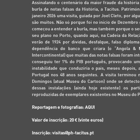
Assinalando o centenário da maior fraude da histór
burla de notas falsas da História, a
Tacitus. Patrimón
janeiro 2026 uma visita, guiada por Joel Cleto, por al
são muitos. Não só porque foi no início de Dezembro d
começou a entender a burla, mas também porque o seu p
seu plano no Porto, quando aqui, na Cadeia da Relaçã
verão de 1924 por dívidas, desfalque, falso diplo
dependência do banco que criara (o “Angola & Me
Intercontinental) que muitas das notas falsas foram in
conseguiu ter 1% do PIB português, provocando um 
instabilidade que conduziria o país, meses depois, 
Portugal nos 48 anos seguintes. A visita terminou 
Domingos (atual Museu do Cartoon) onde se detectou 
dessas instalações (ainda hoje existente) os pa
reproduzidas de exemplares existentes no Museu do 
Reportagem e fotografias:
AQUI
Valor de inscrição: 20 € (vinte euros)
Inscrição: visitas@ph-tacitus.pt