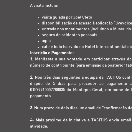
A visita incluiu:
visita guiada por Joel Cleto
disponibilização de acesso à aplicação “livevoic
entrada nos monumentos (incluindo o Museu do 
seguro de acidentes pessoais
água
café e bolo (servido no Hotel Intercontinental d
Inscrição e Pagamento:
1.
Manifeste a sua vontade em participar através d
número de contribuinte (para emissão da posterior fatu
2.
Nos três dias seguintes a equipa da TACITUS confi
dispõe de 5 dias para proceder ao pagamento at
01579910007788035 do Montepio Geral, em nome de P
pagamento.
3.
Num prazo de dois dias um email de “confirmação de 
4- Mais próximo da iniciativa a TACITUS envia emai
atividade.