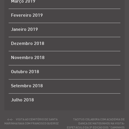
Março 2019
Fevereiro 2019
Janeiro 2019
Dezembro 2018
Novembro 2018
Outubro 2018
Setembro 2018
Julho 2018
VISITA AO CEMITÉRIO DE SANTA
TACITUS COLABORA COM ACADEMIA DE
MARINHA/GAIA COM FRANCISCO QUEIROZ
DANÇA DE MATOSINHOS NA VISITA-
ESPETÁCULO DA 3ª EDIÇÃO DOS “CAMINHOS