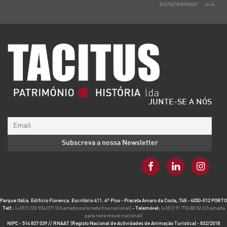
DO PATRIMÓNIO”
JUNTE-SE A NÓS
Parque Itália. Edifício Florença. Escritório 411. 4º Piso - Praceta Amaro da Costa, 748 - 4050-012 PORTO
Telf.:
(+351) 220 924 077 (Chamada para rede fixa nacional)
- Telemóvel:
(+351) 91 776 88 52 (Chamada
para rede móvel nacional)
NIPC - 514 837 039 // RNAAT (Registo Nacional de Actividades de Animação Turística) - 832/2018