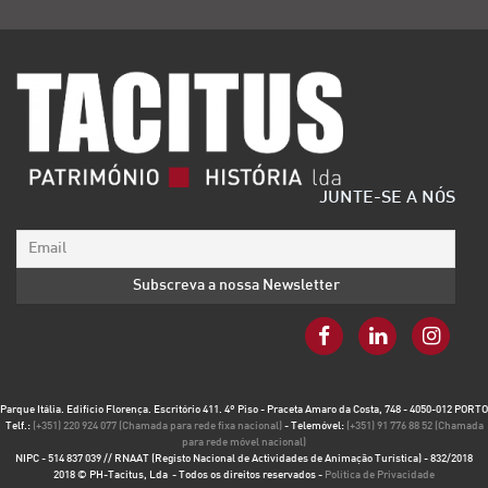
JUNTE-SE A NÓS
Parque Itália. Edifício Florença. Escritório 411. 4º Piso - Praceta Amaro da Costa, 748 - 4050-012 PORTO
Telf.:
(+351) 220 924 077 (Chamada para rede fixa nacional)
- Telemóvel:
(+351) 91 776 88 52 (Chamada
para rede móvel nacional)
NIPC - 514 837 039 // RNAAT (Registo Nacional de Actividades de Animação Turística) - 832/2018
2018 © PH-Tacitus, Lda - Todos os direitos reservados -
Política de Privacidade