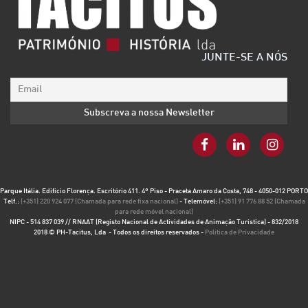
JUNTE-SE A NÓS
Parque Itália. Edifício Florença. Escritório 411. 4º Piso - Praceta Amaro da Costa, 748 - 4050-012 PORTO
Telf.:
(+351) 220 924 077 (Chamada para rede fixa nacional)
- Telemóvel:
(+351) 91 776 88 52 (Chamada
para rede móvel nacional)
NIPC - 514 837 039 // RNAAT (Registo Nacional de Actividades de Animação Turística) - 832/2018
2018 © PH-Tacitus, Lda - Todos os direitos reservados -
Política de Privacidade