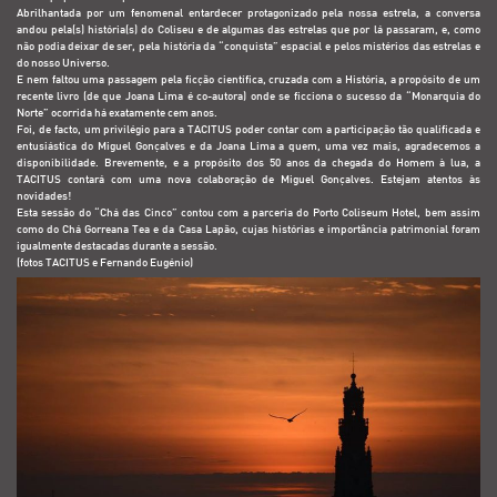
Abrilhantada por um fenomenal entardecer protago
nizado pela nossa estrela, a conversa
andou pela(s) história(s) do Coliseu e de algumas das estrelas que por lá passaram, e, como
não podia deixar de ser, pela história da “conquista” espacial e pelos mistérios das estrelas e
do nosso Universo.
E nem faltou uma passagem pela ficção científica, cruzada com a História, a propósito de um
recente livro (de que Joana Lima é co-autora) onde se ficciona o sucesso da “Monarquia do
Norte” ocorrida há exatamente cem anos.
Foi, de facto, um privilégio para a TACITUS poder contar com a participação tão qualificada e
entusiástica do Miguel Gonçalves e da Joana Lima a quem, uma vez mais, agradecemos a
disponibilidade. Brevemente, e a propósito dos 50 anos da chegada do Homem à lua, a
TACITUS contará com uma nova colaboração de Miguel Gonçalves. Estejam atentos às
novidades!
Esta sessão do “Chá das Cinco” contou com a parceria do
Porto Coliseum Hotel
, bem assim
como do
Chá Gorreana Tea
e da
Casa Lapão
, cujas histórias e importância patrimonial foram
igualmente destacadas durante a sessão.
(fotos TACITUS e Fernando Eugénio)