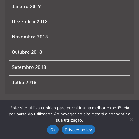
Janeiro 2019
Dezembro 2018
Novembro 2018
Outubro 2018
Setembro 2018
Julho 2018
VISITA HISTÓRICA E PATRIMONIAL:
A HISTÓRIA SERVE-SE QUENTE: AS TRIPAS
Este site utiliza cookies para permitir uma melhor experiência
ATÉ COMPOSTELA PELO CAMINHO DE
À MODA DO PORTO
SANTIAGO
por parte do utilizador. Ao navegar no site estará a consentir a
sua utilização.
Ok
Privacy policy