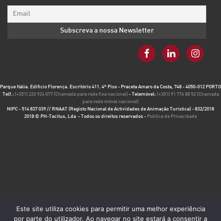
Parque Itália. Edifício Florença. Escritório 411. 4º Piso - Praceta Amaro da Costa, 748 - 4050-012 PORTO
Telf.:
(+351) 220 924 077 (Chamada para rede fixa nacional)
- Telemóvel:
(+351) 91 776 88 52 (Chamada
para rede móvel nacional)
NIPC - 514 837 039 // RNAAT (Registo Nacional de Actividades de Animação Turística) - 832/2018
2018 © PH-Tacitus, Lda - Todos os direitos reservados -
Política de Privacidade
Este site utiliza cookies para permitir uma melhor experiência
por parte do utilizador. Ao navegar no site estará a consentir a