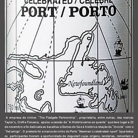
A em
presa de vinhos “The Fladgate Partnership”, proprietária, entre outras, das marcas
Taylor’s, Croft e Fonseca, apoiou a sessão de “A História serve-se quente” que teve lugar a 22
de novembro e foi dedicada ao bacalhau à Gomes de Sá e à histórica relação da “Invicta” com o
“fiel amigo”. O pretexto foi a marca de vinho do Porto “Newman’s celebrated
n
por
t” (que todos
os participantes tiveram a oportunidade de degustar) cujas origens, lendárias, remontam a