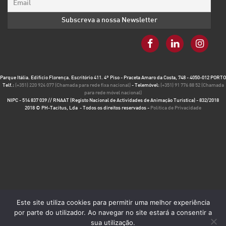
Parque Itália. Edifício Florença. Escritório 411. 4º Piso - Praceta Amaro da Costa, 748 - 4050-012 PORTO
Telf.:
(+351) 220 924 077 (Chamada para rede fixa nacional)
- Telemóvel:
(+351) 91 776 88 52 (Chamada
para rede móvel nacional)
NIPC - 514 837 039 // RNAAT (Registo Nacional de Actividades de Animação Turística) - 832/2018
2018 © PH-Tacitus, Lda - Todos os direitos reservados -
Política de Privacidade
Este site utiliza cookies para permitir uma melhor experiência
por parte do utilizador. Ao navegar no site estará a consentir a
sua utilização.