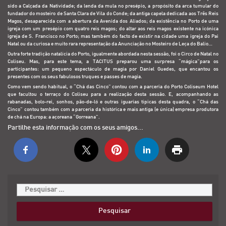
sido a Calçada da Natividade; da lenda da mula no presépio, a propósito da arca tumular do
fundador do mosteiro de Santa Clara de Vila do Conde; da antiga capela dedicada aos Três Reis
Magos, desaparecida com a abertura da Avenida dos Aliados; da existência no Porto de uma
igreja com um presépio com quatro reis magos; do altar aos reis magos existente na icónica
igreja de S. Francisco no Porto; mas também do facto de existir na cidade uma igreja do Pai
Natal ou da curiosa e muito rara representação da Anunciação no Mosteiro de Leça do Balio…
Outra forte tradição natalícia do Porto, igualmente abordada nesta sessão, foi o Circo de Natal no
Coliseu. Mas, para este tema, a TACITUS preparou uma surpresa “mágica”para os
participantes: um pequeno espectáculo de magia por Daniel Guedes, que encantou os
presentes com os seus fabulosos truques e passes de magia.
Como vem sendo habitual, o “Chá das Cinco” contou com a parceria do Porto Coliseum Hotel
que facultou o terraço do Coliseu para a realização desta sessão. E, acompanhando as
rabanadas, bolo-rei, sonhos, pão-de-ló e outras iguarias típicas desta quadra, o “Chá das
Cinco” contou também com a parceria da histórica e mais antiga (e única) empresa produtora
de chá na Europa: a açoreana “Gorreana”.
Partilhe esta informação com os seus amigos...