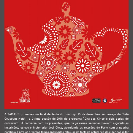
A TACITUS promoveu no final da tarde do domingo 15 de dezembro, no terraço do Porto
Coliseum Hotel , a última sessão de 2018 do programa “Chá das Cinco e dois dedos de
conversa”. À conversa com os presentes, que há já várias semanas haviam esgotado as
inscrições, esteve o historiador Joel Cleto, abordando as relações do Porto com a quadra
natalícia. Entre os diversos temas analisados falou-se do facto da actual rua dos Clérigos já ter