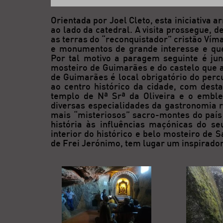
Orientada por Joel Cleto, esta iniciativa 
ao lado da catedral. A visita prossegue,
as terras do “reconquistador” cristão Ví
e monumentos de grande interesse e que
Por tal motivo a paragem seguinte é ju
mosteiro de Guimarães e do castelo que a
de Guimarães é local obrigatório do perc
ao centro histórico da cidade, com dest
templo de Nª Srª da Oliveira e o embl
diversas especialidades da gastronomia r
mais “misteriosos” sacro-montes do país 
história às influências maçónicas do se
interior do histórico e belo mosteiro de 
de Frei Jerónimo, tem lugar um inspirador