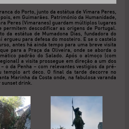
arranca do Porto, junto da estátua de Vímara Peres,
 depois, em Guimarães. Património da Humanidade,
mara Peres (Vimaranes) guardam múltiplos lugares
 permitem descodificar as origens de Portugal.
nto da estátua de Mumadona Dias, fundadora do
í ergueu para defesa do mosteiro. E se o castelo
urso, antes há ainda tempo para uma breve visita
aque para a Praça da Oliveira, onde se aborda o
emático padrão do Salado. Após o almoço (com
egional) a visita prossegue em direção a um dos
– o da Penha – com relevantes vestígios da pré-
u templo art deco. O final da tarde decorre no
Santa Marinha da Costa onde, na fabulosa varanda
 sunset drink.