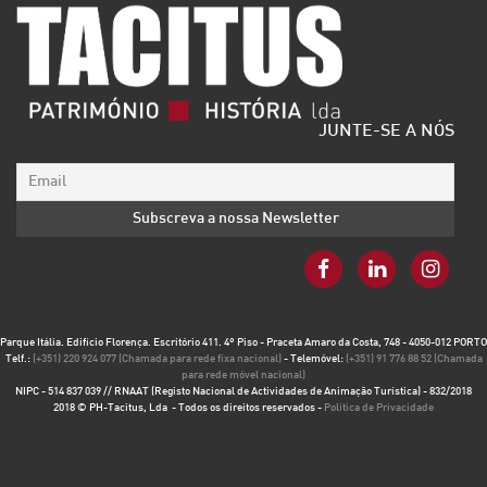
JUNTE-SE A NÓS
Parque Itália. Edifício Florença. Escritório 411. 4º Piso - Praceta Amaro da Costa, 748 - 4050-012 PORTO
Telf.:
(+351) 220 924 077 (Chamada para rede fixa nacional)
- Telemóvel:
(+351) 91 776 88 52 (Chamada
para rede móvel nacional)
NIPC - 514 837 039 // RNAAT (Registo Nacional de Actividades de Animação Turística) - 832/2018
2018 © PH-Tacitus, Lda - Todos os direitos reservados -
Política de Privacidade