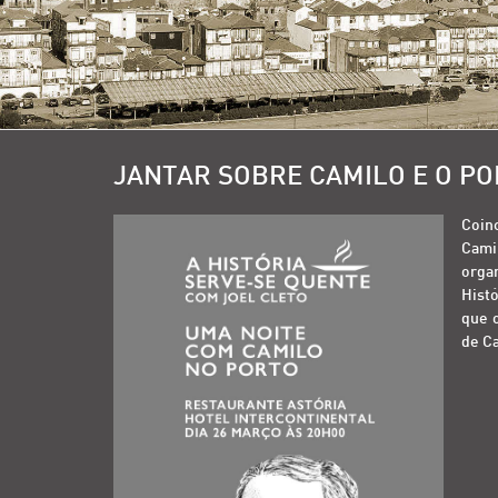
JANTAR SOBRE CAMILO E O P
Coin
Camil
orga
Histó
que o
de Ca