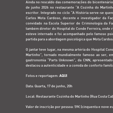
Ainda no rescaldo das comemorações do bicentenário 
de junho 2026 no restaurante “A Cozinha do Martinh
escritor. Integrado no ciclo “A História serve-se que
Carlos Mota Cardoso, docente e investigador da Fac
convidado na Escola Superior de Criminologia da F
também diretor do Hospital do Conde Ferreira, onde r
esteve internado e foi acompanhado pelo famoso psiqu
partida para a abordagem psicológica que Mota Cardoso
O jantar teve lugar, na mesma artéria do Hospital Con
Martinho”, tornado mundialmente famoso ao ser, e
gastronomia “Parts Unknown”, da CNN, apresentado 
destacou a autenticidade e a comida de conforto famili
Fotos e reportagem:
AQUI
Data: Quarta, 17 de junho, 20h
Local: Restaurante Cozinha do Martinho (Rua Costa Cabr
Valor de inscrição por pessoa: 59€ (cinquenta e nove e