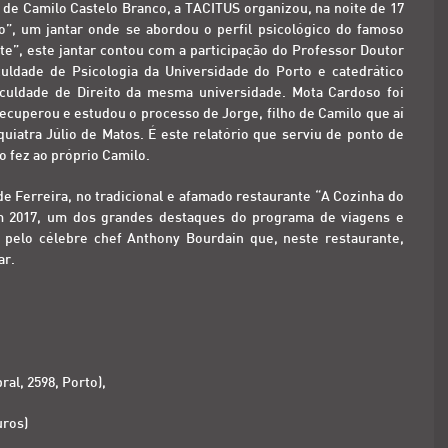
de Camilo Castelo Branco, a TACITUS organizou, na noite de 17
o”, um jantar onde se abordou o perfil psicológico do famoso
nte”, este jantar contou com a participação do Professor Doutor
uldade de Psicologia da Universidade do Porto e catedrático
aculdade de Direito da mesma universidade. Mota Cardoso foi
ecuperou e estudou o processo de Jorge, filho de Camilo que aí
iatra Júlio de Matos. É este relatório que serviu de ponto de
 fez ao próprio Camilo.
de Ferreira, no tradicional e afamado restaurante “A Cozinha do
m 2017, um dos grandes destaques do programa de viagens e
pelo célebre chef Anthony Bourdain que, neste restaurante,
ar.
al, 2598, Porto),
uros)