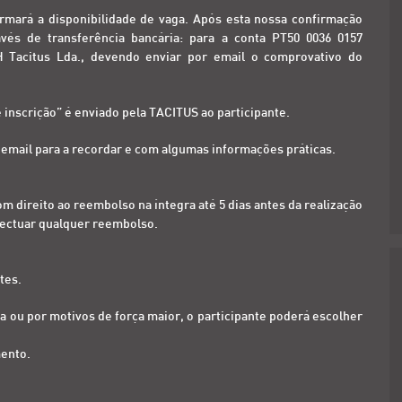
rmará a disponibilidade de vaga. Após esta nossa confirmação
vés de transferência bancária: para a conta PT50 0036 0157
 Tacitus Lda., devendo enviar por email o comprovativo do
inscrição” é enviado pela TACITUS ao participante.
a email para a recordar e com algumas informações práticas.
om direito ao reembolso na íntegra até 5 dias antes da realização
 efectuar qualquer reembolso.
tes.
a ou por motivos de força maior, o participante poderá escolher
mento.