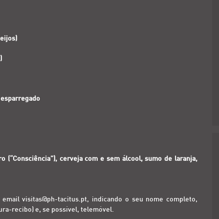
eijos)
)
e esparregado
 (“Consciência”), cerveja com e sem álcool, sumo de laranja,
o email
visitas@ph-tacitus.pt
, indicando o seu nome completo,
ra-recibo) e, se possível, telemóvel.