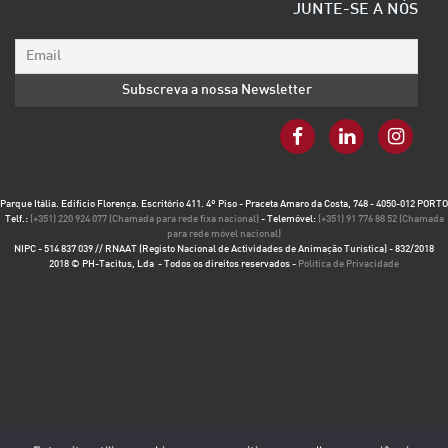
JUNTE-SE A NÓS
Parque Itália. Edifício Florença. Escritório 411. 4º Piso - Praceta Amaro da Costa, 748 - 4050-012 PORTO
Telf.:
(+351) 220 924 077 (Chamada para rede fixa nacional)
- Telemóvel:
(+351) 91 776 88 52 (Chamada
para rede móvel nacional)
NIPC - 514 837 039 // RNAAT (Registo Nacional de Actividades de Animação Turística) - 832/2018
2018 © PH-Tacitus, Lda - Todos os direitos reservados -
Política de Privacidade