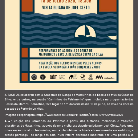
A TACITUS colaborou com a Academia de Dança de Matosinhos e a Escola de Música Óscar da
Silva, entre outros, na sessão “Caminhos do Património” que, incluída na programação das
Festas do Mártir S. Sebastião, teve lugar no fim da tarde do dia 18 de julho, na lota e na doca do
pescado do Porto de Leixões.
Imagens e reportagem:
https://www.facebook.com/PHTacitus/posts/1399930955469820
A 4.ª edição dos Caminhos do Património partiu das histórias, memórias e tradições
piscatórias de Matosinhos, através de uma visita-espetáculo guiada por Joel Cleto,. Após uma
intervenção inicial do historiador, numa lota totalmente lotada e transformada em auditório, a
sessão porssegiu, ao longo dos cais, num roteiro encenado inspirado por uma paixão à la