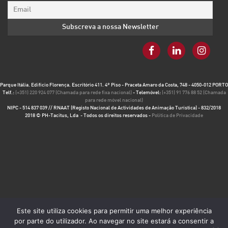
Parque Itália. Edifício Florença. Escritório 411. 4º Piso - Praceta Amaro da Costa, 748 - 4050-012 PORTO
Telf.:
(+351) 220 924 077 (Chamada para rede fixa nacional)
- Telemóvel:
(+351) 91 776 88 52 (Chamada
para rede móvel nacional)
NIPC - 514 837 039 // RNAAT (Registo Nacional de Actividades de Animação Turística) - 832/2018
2018 © PH-Tacitus, Lda - Todos os direitos reservados -
Política de Privacidade
Este site utiliza cookies para permitir uma melhor experiência
por parte do utilizador. Ao navegar no site estará a consentir a