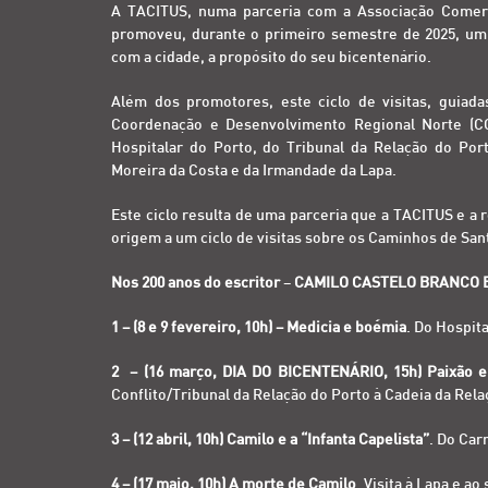
A TACITUS, numa parceria com a Associação Comercia
promoveu, durante o primeiro semestre de 2025, um c
com a cidade, a propósito do seu bicentenário.
Além dos promotores, este ciclo de visitas, guiad
Coordenação e Desenvolvimento Regional Norte (C
Hospitalar do Porto, do Tribunal da Relação do Port
Moreira da Costa e da Irmandade da Lapa.
Este ciclo resulta de uma parceria que a TACITUS e a 
origem a um ciclo de visitas sobre os Caminhos de San
Nos 200 anos do escritor
–
CAMILO CASTELO BRANCO 
1 – (8 e 9 fevereiro, 10h) – Medicia e boémia
. Do Hospit
2 – (16 março, DIA DO BICENTENÁRIO, 15h) Paixão e
Conflito/Tribunal da Relação do Porto à Cadeia da Rela
3 – (12 abril, 10h) Camilo e a “Infanta Capelista”
. Do Car
4 – (17 maio, 10h) A morte de Camilo
. Visita à Lapa e ao