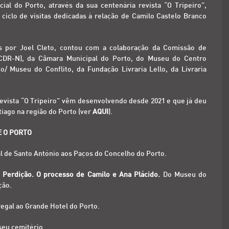
l do Porto, através da sua centenária revista “O Tripeiro”,
iclo de visitas dedicadas à relação de Camilo Castelo Branco
as por Joel Cleto, contou com a colaboração da Comissão de
CDR-N), da Câmara Municipal do Porto, do Museu do Centro
o/ Museu do Conflito, da Fundação Livraria Lello, da Livraria
revista “O Tripeiro” vêm desenvolvendo desde 2021 e que já deu
tiago na região do Porto (ver
AQUI
).
E O PORTO
al de Santo António aos Paços do Concelho do Porto.
 Perdição. O processo de Camilo e Ana Plácido.
Do Museu do
ção.
regal ao Grande Hotel do Porto.
 seu cemitério