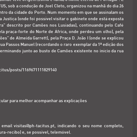
US, sob a condução de Joel Cleto, organizou na manhã do dia 26
ntro da cidade do Porto. Num momento em que se assinalam os
a Justiça (onde foi possível visitar o gabinete onde está exposta
rra” descrito por Camões nos Lusíadas), continuando pelo Café
a praça-forte do Norte de África, onde perdeu um olho), pela
” de Almeida Garrett), pela Praça D. João I (onde se explicou
 rua Passos Manuel (recordando o raro exemplar da 1ª edição dos
terminando junto ao busto de Camões existente no início da rua
itus/posts/1169671111829140
cular para melhor acompanhar as explicações
o email
visitas@ph-tacitus.pt
, indicando o seu nome completo,
ra-recibo) e, se possível, telemóvel.