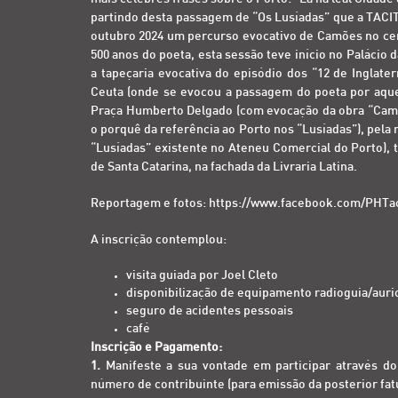
partindo desta passagem de “Os Lusíadas” que a TACIT
outubro 2024 um percurso evocativo de Camões no ce
500 anos do poeta, esta sessão teve início no Palácio d
a tapeçaria evocativa do episódio dos “12 de Inglate
Ceuta (onde se evocou a passagem do poeta por aquel
Praça Humberto Delgado (com evocação da obra “Camões
o porquê da referência ao Porto nos “Lusíadas”), pela
“Lusíadas” existente no Ateneu Comercial do Porto), 
de Santa Catarina, na fachada da Livraria Latina.
Reportagem e fotos: https://www.facebook.com/PHTac
A inscrição contemplou:
visita guiada por Joel Cleto
disponibilização de equipamento radioguia/auri
seguro de acidentes pessoais
café
Inscrição e Pagamento:
1.
Manifeste a sua vontade em participar através d
número de contribuinte (para emissão da posterior fatu