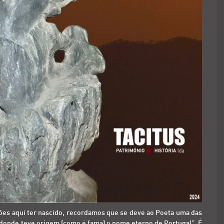
ões aqui ter nascido, recordamos que se deve ao Poeta uma das
e donde teve origem (como é fama) o nome eterno de Portugal”. É