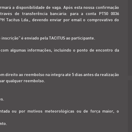
rmará a disponibilidade de vaga. Após esta nossa confirmação
ravés de transferência bancária: para a conta PT50 0036
H Tacitus Lda., devendo enviar por email o comprovativo do
inscrição” é enviado pela TACITUS ao participante.
l com algumas informações, incluindo o ponto de encontro da
om direito ao reembolso na íntegra até 5 dias antes da realização
ctuar qualquer reembolso.
es.
ontada ou por motivos meteorológicas ou de força maior, o
nto.