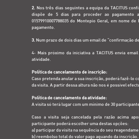
2.
Nos três dias seguintes a equipa da TACITUS confi
dispõe de 5 dias para proceder ao pagamento at
01579910007788035 do Montepio Geral, em nome de P
pagamento.
3.
Num prazo de dois dias um email de “confirmação de 
4- Mais próximo da iniciativa a TACITUS envia emai
atividade.
Política de cancelamento de inscrição:
Caso pretenda anular a sua inscrição, poderá fazê-lo c
da visita. A partir dessa altura não nos é possível efe
Política de cancelamento da atividade:
A visita só terá lugar com um mínimo de 30 participant
Caso a visita seja cancelada pela razão acima ap
participante poderá escolher uma destas opções:
a) participar da visita na sequência do seu reagendame
b) reembolso total do valor pago aquando da inscrição.