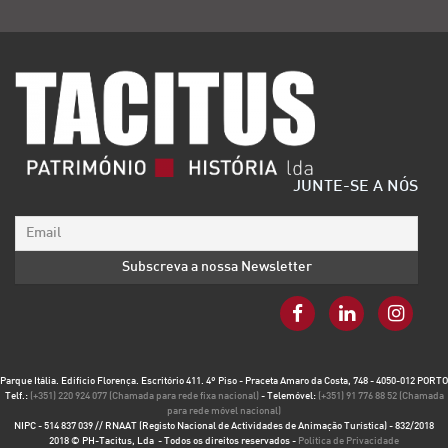
JUNTE-SE A NÓS
Parque Itália. Edifício Florença. Escritório 411. 4º Piso - Praceta Amaro da Costa, 748 - 4050-012 PORTO
Telf.:
(+351) 220 924 077 (Chamada para rede fixa nacional)
- Telemóvel:
(+351) 91 776 88 52 (Chamada
para rede móvel nacional)
NIPC - 514 837 039 // RNAAT (Registo Nacional de Actividades de Animação Turística) - 832/2018
2018 © PH-Tacitus, Lda - Todos os direitos reservados -
Política de Privacidade