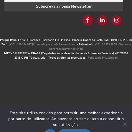
Parque Itália. Edifício Florença. Escritório 411. 4º Piso - Praceta Amaro da Costa, 748 - 4050-012 PORTO
Telf.:
(+351) 220 924 077 (Chamada para rede fixa nacional)
- Telemóvel:
(+351) 91 776 88 52 (Chamada
para rede móvel nacional)
NIPC - 514 837 039 // RNAAT (Registo Nacional de Actividades de Animação Turística) - 832/2018
2018 © PH-Tacitus, Lda - Todos os direitos reservados -
Política de Privacidade
Este site utiliza cookies para permitir uma melhor experiência
por parte do utilizador. Ao navegar no site estará a consentir a
sua utilização.