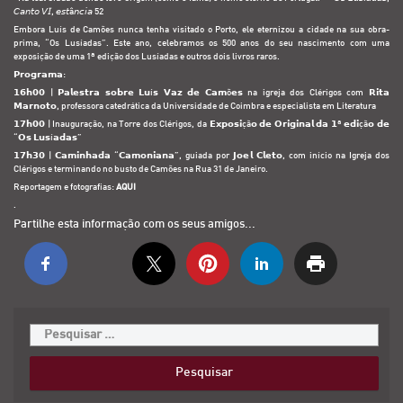
𝘊𝘢𝘯𝘵𝘰 𝘝𝘐, 𝘦𝘴𝘵â𝘯𝘤𝘪𝘢 52
Embora Luís de Camões nunca tenha visitado o Porto, ele eternizou a cidade na sua obra-
prima, “Os Lusíadas”. Este ano, celebramos os 500 anos do seu nascimento com uma
exposição de uma 1ª edição dos Lusíadas e outros dois livros raros.
𝗣𝗿𝗼𝗴𝗿𝗮𝗺𝗮:
𝟭𝟲𝗵𝟬𝟬 | 𝗣𝗮𝗹𝗲𝘀𝘁𝗿𝗮 𝘀𝗼𝗯𝗿𝗲 𝗟𝘂í𝘀 𝗩𝗮𝘇 𝗱𝗲 𝗖𝗮𝗺õ𝗲𝘀 na igreja dos Clérigos com 𝗥𝗶𝘁𝗮
𝗠𝗮𝗿𝗻𝗼𝘁𝗼, professora catedrática da Universidade de Coimbra e especialista em Literatura
𝟭𝟳𝗵𝟬𝟬 | Inauguração, na Torre dos Clérigos, da 𝗘𝘅𝗽𝗼𝘀𝗶çã𝗼 𝗱𝗲 𝗢𝗿𝗶𝗴𝗶𝗻𝗮𝗹 𝗱𝗮 𝟭ª 𝗲𝗱𝗶çã𝗼 𝗱𝗲
“𝗢𝘀 𝗟𝘂𝘀í𝗮𝗱𝗮𝘀”
𝟭𝟳𝗵𝟯𝟬 | 𝗖𝗮𝗺𝗶𝗻𝗵𝗮𝗱𝗮 “𝗖𝗮𝗺𝗼𝗻𝗶𝗮𝗻𝗮”, guiada por 𝗝𝗼𝗲𝗹 𝗖𝗹𝗲𝘁𝗼, com início na Igreja dos
Clérigos e terminando no busto de Camões na Rua 31 de Janeiro.
Reportagem e fotografias:
AQUI
.
Partilhe esta informação com os seus amigos...