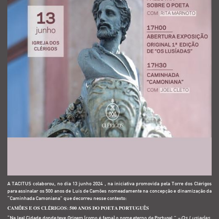
A TACITUS colaborou, no dia 13 junho 2024 , na iniciativa promovida pela Torre dos Clérigos
para assinalar os 500 anos de Luís de Camões nomeadamente na concepção e dinamização da
“Caminhada Camoniana” que decorreu nesse contexto:
𝐂𝐀𝐌Õ𝐄𝐒 𝐄 𝐎𝐒 𝐂𝐋É𝐑𝐈𝐆𝐎𝐒: 𝟓𝟎𝟎 𝐀𝐍𝐎𝐒 𝐃𝐎 𝐏𝐎𝐄𝐓𝐀 𝐏𝐎𝐑𝐓𝐔𝐆𝐔Ê𝐒
“Na leal Cidade donde teve Origem (como é fama) o nome eterno de
Portugal.” – 𝘖𝘴 𝘓𝘶𝘴í𝘢𝘥𝘢𝘴,