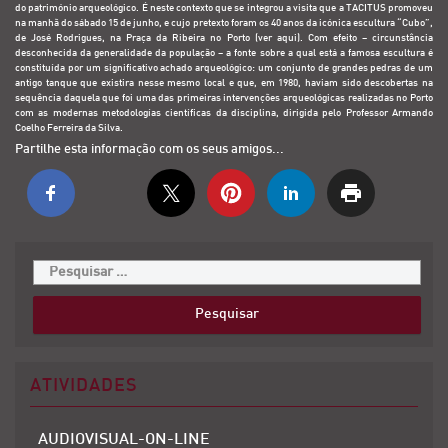
do património arqueológico. É neste contexto que se integrou a visita que a TACITUS promoveu
na manhã do sábado 15 de junho, e cujo pretexto foram os 40 anos da icónica escultura “Cubo”,
de José Rodrigues, na Praça da Ribeira no Porto (
ver aqui
). Com efeito – circunstância
desconhecida da generalidade da população – a fonte sobre a qual está a famosa escultura é
constituída por um significativo achado arqueológico: um conjunto de grandes pedras de um
antigo tanque que existira nesse mesmo local e que, em 1980, haviam sido descobertas na
sequência daquela que foi uma das primeiras intervenções arqueológicas realizadas no Porto
com as modernas metodologías científicas da disciplina, dirigida pelo Professor Armando
Coelho Ferreira da Silva.
Partilhe esta informação com os seus amigos...
ATIVIDADES
AUDIOVISUAL-ON-LINE