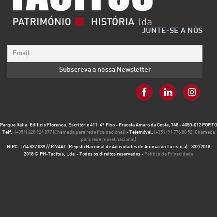
JUNTE-SE A NÓS
Parque Itália. Edifício Florença. Escritório 411. 4º Piso - Praceta Amaro da Costa, 748 - 4050-012 PORTO
Telf.:
(+351) 220 924 077 (Chamada para rede fixa nacional)
- Telemóvel:
(+351) 91 776 88 52 (Chamada
para rede móvel nacional)
NIPC - 514 837 039 // RNAAT (Registo Nacional de Actividades de Animação Turística) - 832/2018
2018 © PH-Tacitus, Lda - Todos os direitos reservados -
Política de Privacidade