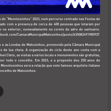
são do “Moontosinhos” 2023, num percurso centrado nas Festas de
tado com a presença de cerca de 400 pessoas que lotaram por
io no exterior, nomeadamente no coreto do adro do santuário.
ebook.com/CamaraMunicipalMatosinhos/posts/635082491985937
nio e às Lendas de Matosinhos, promovido pela Câmara Municipal
s de lua cheia. A organização do ciclo deste ano conta com a
el Cleto, as visitas a vários locais e monumentos são gratuitas,
or todo o concelho. Em 2023, e a propósito dos 250 anos do
Moontosinhos será a relação que este famoso arquiteto italiano
concelho de Matosinhos.