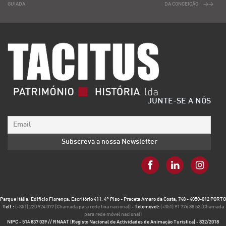
GUIADA
DA CONCEIÇÃO
JUNTE-SE A NÓS
Parque Itália. Edifício Florença. Escritório 411. 4º Piso - Praceta Amaro da Costa, 748 - 4050-012 PORTO
Telf.:
(+351) 220 924 077 (Chamada para rede fixa nacional)
- Telemóvel:
(+351) 91 776 88 52 (Chamada
para rede móvel nacional)
NIPC - 514 837 039 // RNAAT (Registo Nacional de Actividades de Animação Turística) - 832/2018