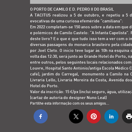
O PORTO DE CAMILO E D. PEDRO II DO BRASIL
A TACITUS realizou a 5 de outubro, e repetiu a 5 
evocativas de uma curiosa efeméride “camiliana”:
Em 2022 completam-se 150 anos sobre a data em que d
e polémicos de Camilo Castelo: “A Infanta Capelista”
deste livro? E o que é que tudo isso tem a ver com o 
diversas passagens do monarca brasileiro pela cidade
por Joel Cleto. O início teve lugar às 10h na esquina
volta das 12:30, será junto ao Grande Hotel do Porto, 
entre outros, pelos seguintes locais relacionados com 
Louvre, Hospital Santo António/antiga Escola Médico Ci
café), jardim do Carregal, monumento a Camilo na C
Livraria Lello, Livraria Moreira da Costa, Avenida do
Hotel do Porto.
Valor da inscrição: 15 €/px (inclui seguro, água, utiliza
(cartaz de autoria do designer Nuno Leal)
Partilhe esta informação com os seus amigos...