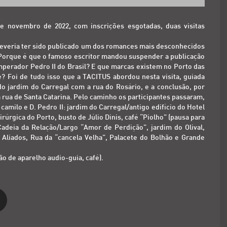
de novembro de 2022, com inscrições esgotadas, duas visitas
everia ter sido publicado um dos romances mais desconhecidos
. Porque é que o famoso escritor mandou suspender a publicação
imperador Pedro II do Brasil? E que marcas existem no Porto das
? Foi de tudo isso que a TACITUS abordou nesta visita, guiada
 do jardim do Carregal com a rua do Rosário, e a conclusão, por
na rua de Santa Catarina. Pelo caminho os participantes passaram,
camilo e D. Pedro II: jardim do Carregal/antigo edifício do Hotel
rúrgica do Porto, busto de Júlio Dinis, café “Piolho” (pausa para
adeia da Relação/Largo “Amor de Perdição”, jardim do Olival,
s Aliados, Rua da “cancela Velha”, Palacete do Bolhão e Grande
ção de aparelho audio-guia, café).