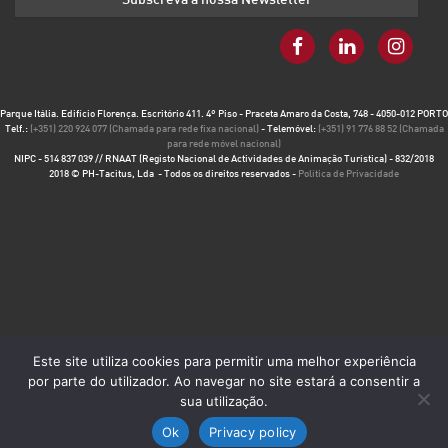
Parque Itália. Edifício Florença. Escritório 411. 4º Piso - Praceta Amaro da Costa, 748 - 4050-012 PORTO
Telf.:
(+351) 220 924 077 (Chamada para rede fixa nacional)
- Telemóvel:
(+351) 91 776 88 52 (Chamada
para rede móvel nacional)
NIPC - 514 837 039 // RNAAT (Registo Nacional de Actividades de Animação Turística) - 832/2018
2018 © PH-Tacitus, Lda - Todos os direitos reservados -
Política de Privacidade
Este site utiliza cookies para permitir uma melhor experiência
por parte do utilizador. Ao navegar no site estará a consentir a
sua utilização.
Ok
Privacy policy