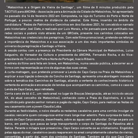
“Matosinhos e a Origem da Vieira de Santiago”, um filme de 8 minutos produzido pela
TACITUS para ANCIMA – Associação para a Animação da Cidade de Matosinhos, foi apresentado
no passado dia 14 de fevereiro 2022 em Compostela, na loja do Turismo do Porto e Norte de
Portugal, a poucos metros de distância da catedral. Este filme, inserido no âmbito da
candidatura “Redes de Património e Caminhos em Ano Xacobeo 2021, foi concebido e narrado
pelo historiador Joel Cleto, e realizado por Luís Morais, e foi pensado para ser partilhado nas
redes sociais e poderá visto através de um QRCode, presente nos carimbos colocados em
Matosinhos nas credenciais dos peregrinos. Com este filme promocional, pretende-se reforçar
a importância de Matosinhos e a sua associação a um dos mais importantes símbolos do
universo da peregrinação a Santiago: a Vieira.
A sessão contou com a presença da Presidente da Câmara Municipal de Matosinhos, Luísa
Salgueiro, do Vereador da Cultura e presidente da ANCIMA, Fernando Rocha, e do Vice-
presidente do Turismo do Porto e Norte de Portugal, Inácio Ribeiro.
A estreia do filme será feita em breve, em Matosinhos, numa sessão pública, a decorrer ao ar
livre e com representação ao vivo de algumas das suas cenas.
A curta-metragem, que pretende promover a Lenda de Cayo Carpo na Praia de Matosinhos e
explicar a sua ligação à devoção da Concha de Santiago, apresenta uma abordagem inovadora
sobre a temática dos Caminhos de Santiago, aliando a vertente do conhecimento histórico à
vertente da animação e encenação de lendas que acompanham os caminhos, como é o caso da
Lenda de Cayo Carpo, aqui retratada.
Corria o ano de 44 d.C., um vasto areal no lugar de Bouças (designação, até ao início do século
XX, do atual concelho de Matosinhos), conhecido como a Praia do Espinheiro, é o local
escolhido pelo grande senhor romano e pagão da região, Cayo Carpo, para realizar as festas do
seu casamento com a jovem Claudia Loba.
Durante as festividades, o noivo desafia os restantes cavaleiros para uma corrida invulgar de
cavalos: venceria quem conseguisse entrar mais longe mar adentro. Para surpresa de todos, o
cavalo de Cayo Carpo avança, desenfreado, sobre as águas sem se afundar. Dirige-se para um
barco, em pedra, que passa ao largo transportando o corpo de Santiago da Palestina até à
Galiza. Perante o milagre que presenciou, Cayo Carpo converte-se ao cristianismo. Engolidos
pelas águas do mar, cavaleiro e cavalo reaparecem no areal completamente cobertos de vieiras,
convertidas, a partir daí, num dos símbolos de Santiago. Também se diz que Cayo Carpo