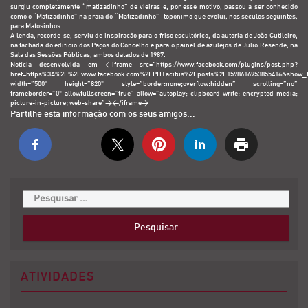
surgiu completamente “matizadinho” de vieiras e, por esse motivo, passou a ser conhecido
como o “Matizadinho” na praia do “Matizadinho”- topónimo que evolui, nos séculos seguintes,
para Matosinhos.
A lenda, recorde-se, serviu de inspiração para o friso escultórico, da autoria de João Cutileiro,
na fachada do edifício dos Paços do Concelho e para o painel de azulejos de Júlio Resende, na
Sala das Sessões Públicas, ambos datados de 1987.
Notícia desenvolvida em <iframe src=”https://www.facebook.com/plugins/post.php?
href=https%3A%2F%2Fwww.facebook.com%2FPHTacitus%2Fposts%2F1598616953855416&show_te
width=”500″ height=”820″ style=”border:none;overflow:hidden” scrolling=”no”
frameborder=”0″ allowfullscreen=”true” allow=”autoplay; clipboard-write; encrypted-media;
picture-in-picture; web-share”></iframe>
Partilhe esta informação com os seus amigos...
ATIVIDADES