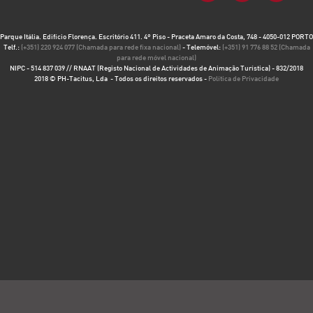
Parque Itália. Edifício Florença. Escritório 411. 4º Piso - Praceta Amaro da Costa, 748 - 4050-012 PORTO
Telf.:
(+351) 220 924 077 (Chamada para rede fixa nacional)
- Telemóvel:
(+351) 91 776 88 52 (Chamada
para rede móvel nacional)
NIPC - 514 837 039 // RNAAT (Registo Nacional de Actividades de Animação Turística) - 832/2018
2018 © PH-Tacitus, Lda - Todos os direitos reservados -
Política de Privacidade